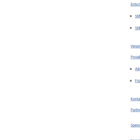
Entsc
St
Sti
Veran
Proje
Akt
Fr
Konta
Partn
Spend