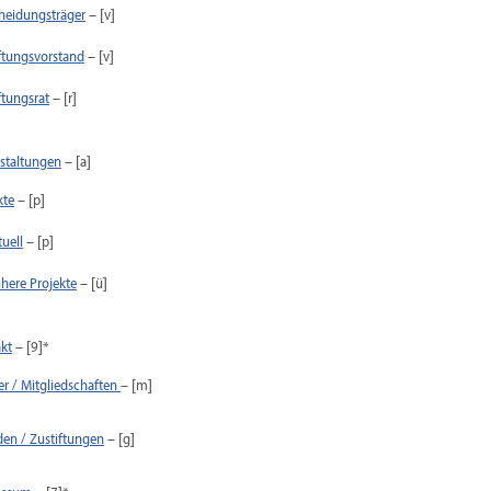
heidungsträger
– [v]
iftungsvorstand
– [v]
ftungsrat
– [r]
staltungen
– [a]
kte
– [p]
uell
– [p]
ühere Projekte
– [ü]
kt
– [9]*
er / Mitgliedschaften
– [m]
en / Zustiftungen
– [g]