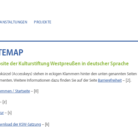
RANSTALTUNGEN
PROJEKTE
ITEMAP
site der Kulturstiftung Westpreußen in deutscher Sprache
nkürzel (Accesskeys) stehen in eckigen Klammern hinter den unten genannten Seiten
enten. Weitere Informationen dazu finden Sie auf der Seite
Barrierefreiheit
– [2].
ommen / Startseite
– [0]
– [z]
tur
– [s]
wnload der KSW-Satzung
– [k]