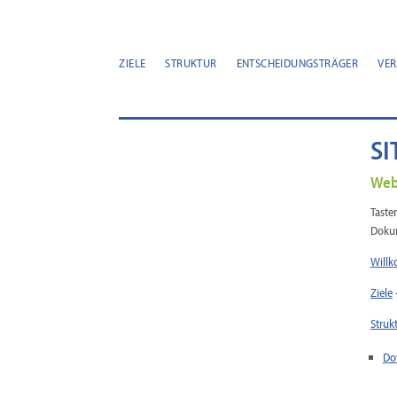
ZIELE
STRUKTUR
ENTSCHEIDUNGSTRÄGER
VE
S
Web
Taste
Dokum
Willk
Ziele
Struk
Do