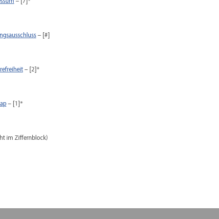
essum
– [7]*
ngsausschluss
– [#]
refreiheit
– [2]*
map
– [1]*
cht im Ziffernblock)